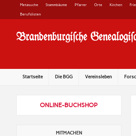
Metasuche
Stammbäume
Pfarrer
Orte
Kirchen
Fri
Berufslisten
Brandenburgi#che Genealogi#c
10 Jahre Familienforschung in Brandenburg
Startseite
Die BGG
Vereinsleben
Fors
ONLINE-BUCHSHOP
MITMACHEN