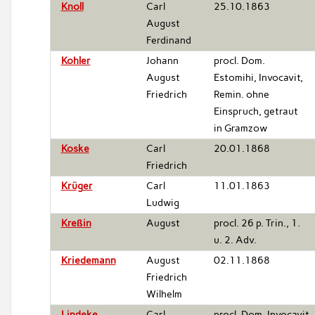
Knoll
Carl
25.10.1863
August
Ferdinand
Kohler
Johann
procl. Dom.
August
Estomihi, Invocavit,
Friedrich
Remin. ohne
Einspruch, getraut
in Gramzow
Koske
Carl
20.01.1868
Friedrich
Krüger
Carl
11.01.1863
Ludwig
Kreßin
August
procl. 26 p. Trin., 1.
u. 2. Adv.
Kriedemann
August
02.11.1868
Friedrich
Wilhelm
Lindeke
Carl
procl. Dom. Invocavit