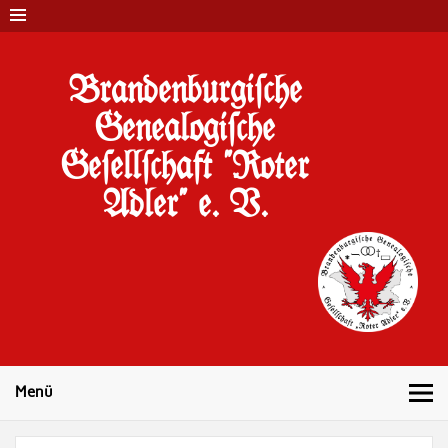
Brandenburgi#che
Genealogi#che
Ge#ell#chaft "Roter
Adler" e. V.
10 Jahre Familienforschung in Brandenburg
Menü