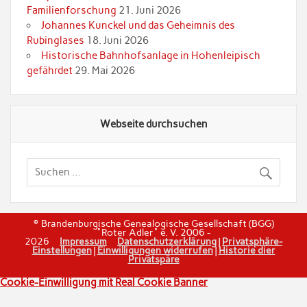
Familienforschung
21. Juni 2026
Johannes Kunckel und das Geheimnis des
Rubinglases
18. Juni 2026
Historische Bahnhofsanlage in Hohenleipisch
gefährdet
29. Mai 2026
Webseite durchsuchen
© Brandenburgische Genealogische Gesellschaft (BGG)
"Roter Adler" e. V. 2006 -
2026
Impressum
Datenschutzerklärung
|
Privatsphäre-
Einstellungen
|
Einwilligungen widerrufen
|
Historie dier
Privatspäre
Cookie-Einwilligung mit Real Cookie Banner