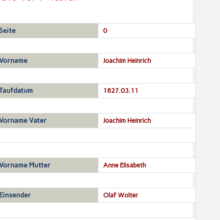
Seite
0
Vorname
Joachim Heinrich
Taufdatum
1827.03.11
Vorname Vater
Joachim Heinrich
Vorname Mutter
Anne Elisabeth
Einsender
Olaf Wolter