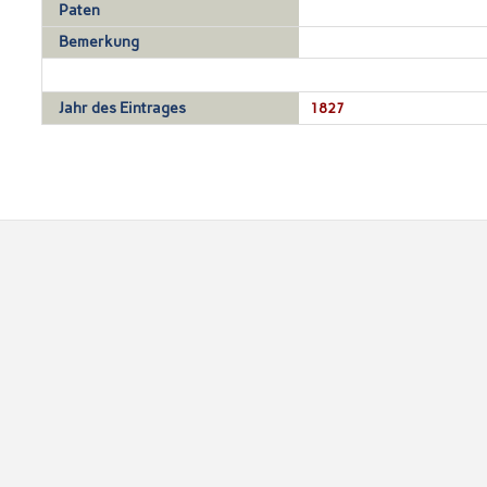
Paten
Bemerkung
Jahr des Eintrages
1827