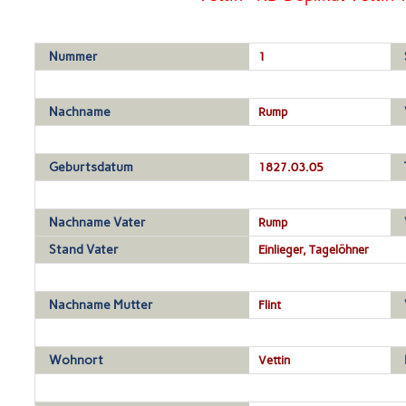
Nummer
1
Nachname
Rump
Geburtsdatum
1827.03.05
Nachname Vater
Rump
Stand Vater
Einlieger, Tagelöhner
Nachname Mutter
Flint
Wohnort
Vettin