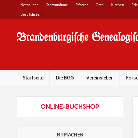
Metasuche
Stammbäume
Pfarrer
Orte
Kirchen
Fri
Berufslisten
Brandenburgi#che Genealogi#c
10 Jahre Familienforschung in Brandenburg
Startseite
Die BGG
Vereinsleben
Fors
ONLINE-BUCHSHOP
MITMACHEN