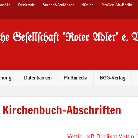
edhöfe
Denkmale
Burgen&Schlösser
Mühlen
Straßen Alt-Berlin
he Ge#ell#chaft "Roter Adler" e. 
chung
Datenbanken
Multimedia
BGG-Verlag
Kirchenbuch-Abschriften
Vettin - KB-Duplikat Vettin