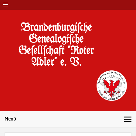
Brandenburgi#che
Genealogi#che
Ge#ell#chaft "Roter
Adler" e. V.
10 Jahre Familienforschung in Brandenburg
Menü