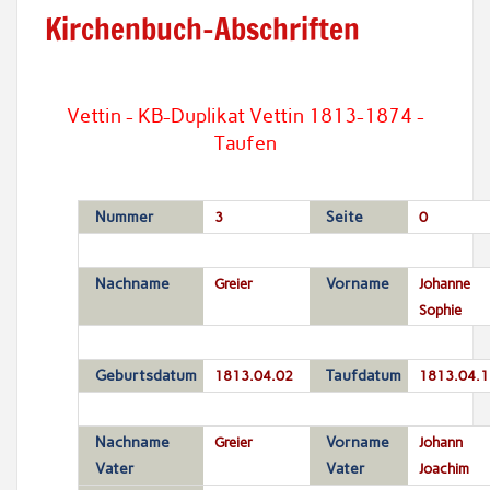
Kirchenbuch-Abschriften
Vettin - KB-Duplikat Vettin 1813-1874 -
Taufen
Nummer
3
Seite
0
Nachname
Greier
Vorname
Johanne
Sophie
Geburtsdatum
1813.04.02
Taufdatum
1813.04.1
Nachname
Greier
Vorname
Johann
Vater
Vater
Joachim