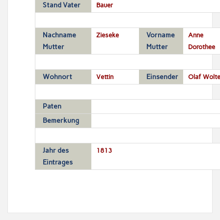
Stand Vater
Bauer
Nachname
Zieseke
Vorname
Anne
Mutter
Mutter
Dorothee
Wohnort
Vettin
Einsender
Olaf Wolte
Paten
Bemerkung
Jahr des
1813
Eintrages