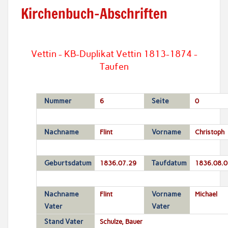
Kirchenbuch-Abschriften
Vettin - KB-Duplikat Vettin 1813-1874 -
Taufen
Nummer
6
Seite
0
Nachname
Flint
Vorname
Christoph
Geburtsdatum
1836.07.29
Taufdatum
1836.08.0
Nachname
Flint
Vorname
Michael
Vater
Vater
Stand Vater
Schulze, Bauer