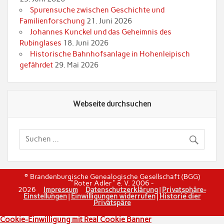
Spurensuche zwischen Geschichte und
Familienforschung
21. Juni 2026
Johannes Kunckel und das Geheimnis des
Rubinglases
18. Juni 2026
Historische Bahnhofsanlage in Hohenleipisch
gefährdet
29. Mai 2026
Webseite durchsuchen
© Brandenburgische Genealogische Gesellschaft (BGG)
"Roter Adler" e. V. 2006 -
2026
Impressum
Datenschutzerklärung
|
Privatsphäre-
Einstellungen
|
Einwilligungen widerrufen
|
Historie dier
Privatspäre
Cookie-Einwilligung mit Real Cookie Banner