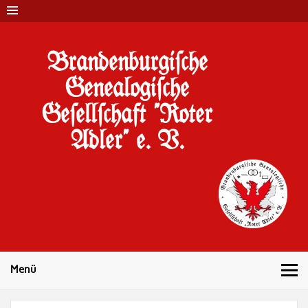
Brandenburgi#che
Genealogi#che
Ge#ell#chaft "Roter
Adler" e. V.
10 Jahre Familienforschung in Brandenburg
Menü