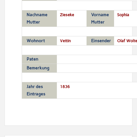
Nachname
Zieseke
Vorname
Sophia
Mutter
Mutter
Wohnort
Vettin
Einsender
Olaf Wolte
Paten
Bemerkung
Jahr des
1836
Eintrages