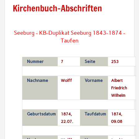
Kirchenbuch-Abschriften
Seeburg - KB-Duplikat Seeburg 1843-1874 -
Taufen
Nummer
7
Seite
253
Nachname
Wolff
Vorname
Albert
Friedrich
Wilhelm
Geburtsdatum
1874,
Taufdatum
1874,
22.07.
09.08