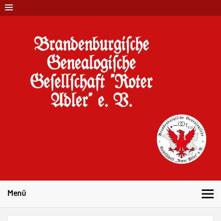
Brandenburgi#che
Genealogi#che
Ge#ell#chaft "Roter
Adler" e. V.
10 Jahre Familienforschung in Brandenburg
Menü