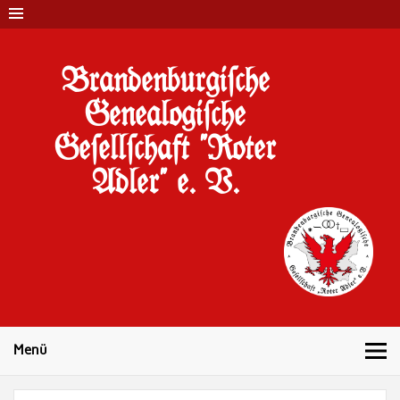
Brandenburgi#che
Genealogi#che
Ge#ell#chaft "Roter
Adler" e. V.
10 Jahre Familienforschung in Brandenburg
Menü