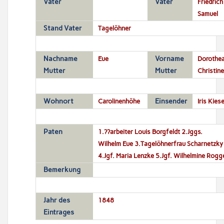
Vater
Vater
Friedrich
Samuel
Stand Vater
Tagelöhner
Nachname
Eue
Vorname
Dorothe
Mutter
Mutter
Christine
Wohnort
Carolinenhöhe
Einsender
Iris Kiese
Paten
1.??arbeiter Louis Borgfeldt 2.Jggs.
Wilhelm Eue 3.Tagelöhnerfrau Scharnetzky
4.Jgf. Maria Lenzke 5.Jgf. Wilhelmine Rogg
Bemerkung
Jahr des
1848
Eintrages