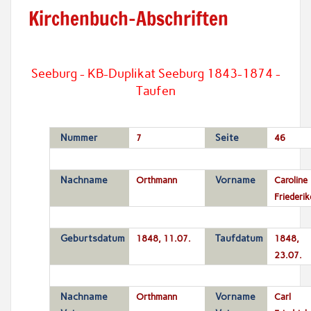
Kirchenbuch-Abschriften
Seeburg - KB-Duplikat Seeburg 1843-1874 -
Taufen
Nummer
7
Seite
46
Nachname
Orthmann
Vorname
Caroline
Friederik
Geburtsdatum
1848, 11.07.
Taufdatum
1848,
23.07.
Nachname
Orthmann
Vorname
Carl