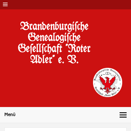
Brandenburgi#che
Genealogi#che
Ge#ell#chaft "Roter
Adler" e. V.
10 Jahre Familienforschung in Brandenburg
Menü