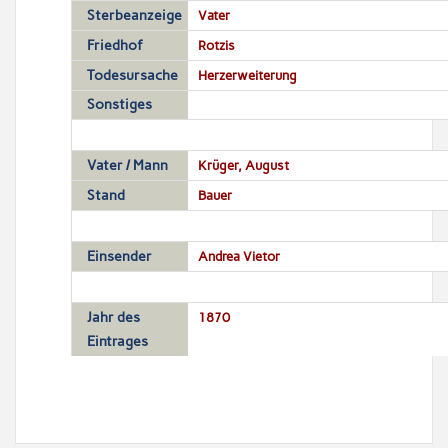
Sterbeanzeige
Vater
Friedhof
Rotzis
Todesursache
Herzerweiterung
Sonstiges
Vater / Mann
Krüger, August
Stand
Bauer
Einsender
Andrea Vietor
Jahr des
1870
Eintrages