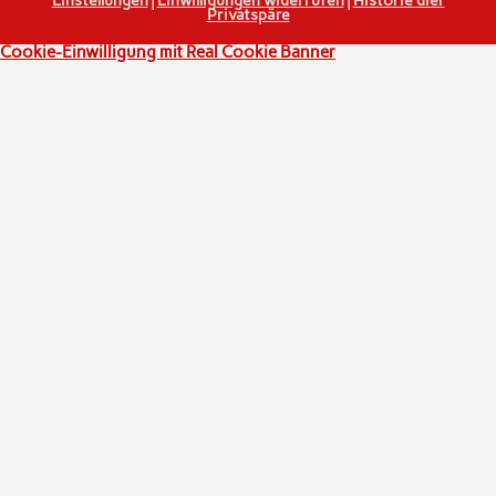
Einstellungen
|
Einwilligungen widerrufen
|
Historie dier
Privatspäre
Cookie-Einwilligung mit Real Cookie Banner