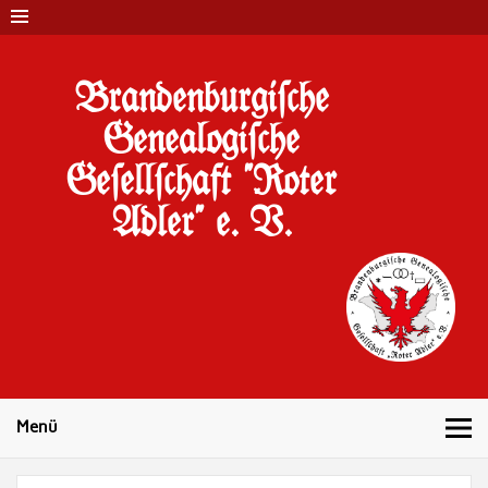
Brandenburgi#che
Genealogi#che
Ge#ell#chaft "Roter
Adler" e. V.
10 Jahre Familienforschung in Brandenburg
Menü