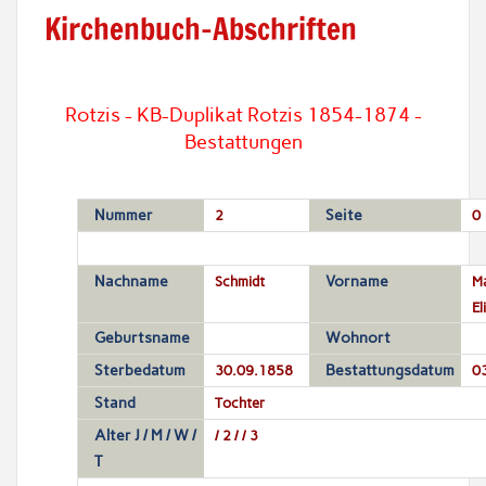
Kirchenbuch-Abschriften
Rotzis - KB-Duplikat Rotzis 1854-1874 -
Bestattungen
Nummer
2
Seite
0
Nachname
Schmidt
Vorname
Ma
El
Geburtsname
Wohnort
Sterbedatum
30.09.1858
Bestattungsdatum
0
Stand
Tochter
Alter J / M / W /
/ 2 / / 3
T