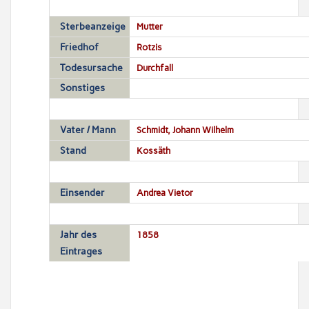
Sterbeanzeige
Mutter
Friedhof
Rotzis
Todesursache
Durchfall
Sonstiges
Vater / Mann
Schmidt, Johann Wilhelm
Stand
Kossäth
Einsender
Andrea Vietor
Jahr des
1858
Eintrages