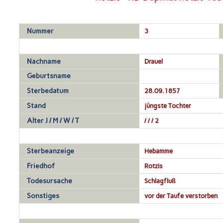
Nummer
3
Nachname
Drauel
Geburtsname
Sterbedatum
28.09.1857
Stand
jüngste Tochter
Alter J / M / W / T
/ / / 2
Sterbeanzeige
Hebamme
Friedhof
Rotzis
Todesursache
Schlagfluß
Sonstiges
vor der Taufe verstorben