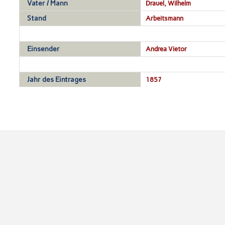
Vater / Mann
Drauel, Wilhelm
Stand
Arbeitsmann
Einsender
Andrea Vietor
Jahr des Eintrages
1857