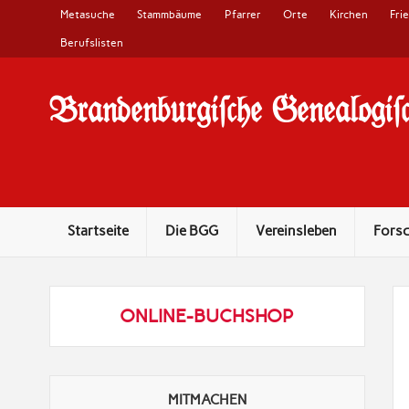
Metasuche
Stammbäume
Pfarrer
Orte
Kirchen
Fri
Berufslisten
Brandenburgi#che Genealogi#c
10 Jahre Familienforschung in Brandenburg
Startseite
Die BGG
Vereinsleben
Fors
ONLINE-BUCHSHOP
MITMACHEN