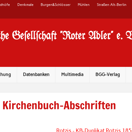
edhöfe
Denkmale
Burgen&Schlösser
Mühlen
Straßen Alt-Berlin
he Ge#ell#chaft "Roter Adler" e. 
chung
Datenbanken
Multimedia
BGG-Verlag
Kirchenbuch-Abschriften
Rotzis - KB-Duplikat Rotzis 18