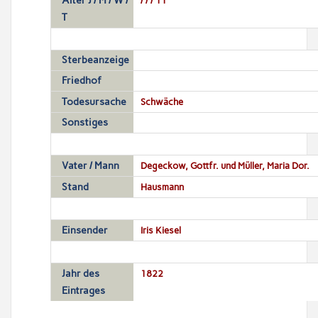
Alter J / M / W /
T
Sterbeanzeige
Friedhof
Todesursache
Schwäche
Sonstiges
Vater / Mann
Degeckow, Gottfr. und Müller, Maria Dor.
Stand
Hausmann
Einsender
Iris Kiesel
Jahr des
1822
Eintrages