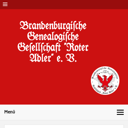
Brandenburgi#che
Genealogi#che
Ge#ell#chaft "Roter
Adler" e. V.
10 Jahre Familienforschung in Brandenburg
Menü