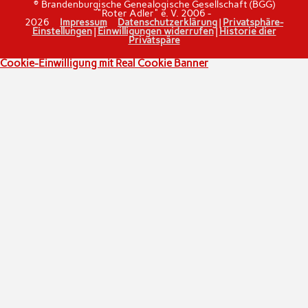
© Brandenburgische Genealogische Gesellschaft (BGG)
"Roter Adler" e. V. 2006 -
2026
Impressum
Datenschutzerklärung
|
Privatsphäre-
Einstellungen
|
Einwilligungen widerrufen
|
Historie dier
Privatspäre
Cookie-Einwilligung mit Real Cookie Banner