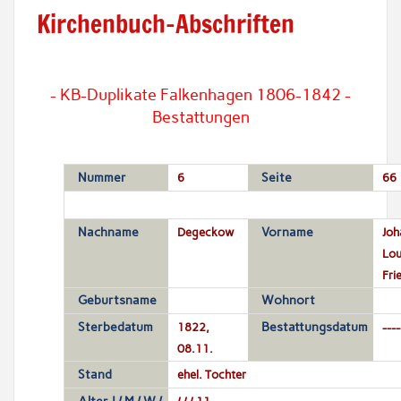
Kirchenbuch-Abschriften
- KB-Duplikate Falkenhagen 1806-1842 -
Bestattungen
Nummer
6
Seite
66
Nachname
Degeckow
Vorname
Joh
Lou
Fri
Geburtsname
Wohnort
Sterbedatum
1822,
Bestattungsdatum
----
08.11.
Stand
ehel. Tochter
/ / / 11