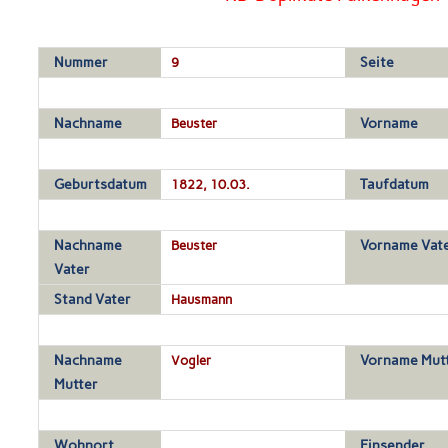
Nummer
9
Seite
Nachname
Beuster
Vorname
Geburtsdatum
1822, 10.03.
Taufdatum
Nachname
Beuster
Vorname Vat
Vater
Stand Vater
Hausmann
Nachname
Vogler
Vorname Mut
Mutter
Wohnort
Einsender