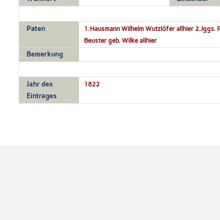
Paten
1.Hausmann Wilhelm Wutzlöfer allhier 2.Jggs. P
Beuster geb. Wilke allhier
Bemerkung
Jahr des
1822
Eintrages