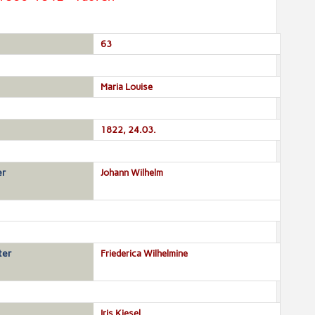
63
Maria Louise
1822, 24.03.
er
Johann Wilhelm
ter
Friederica Wilhelmine
Iris Kiesel