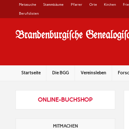
Metasuche
Stammbäume
Pfarrer
Orte
Kirchen
Fri
Berufslisten
Brandenburgi#che Genealogi#c
10 Jahre Familienforschung in Brandenburg
Startseite
Die BGG
Vereinsleben
Fors
ONLINE-BUCHSHOP
MITMACHEN