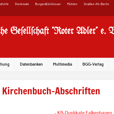
edhöfe
Denkmale
Burgen&Schlösser
Mühlen
Straßen Alt-Berlin
he Ge#ell#chaft "Roter Adler" e. 
chung
Datenbanken
Multimedia
BGG-Verlag
Kirchenbuch-Abschriften
- KB-Duplikate Falkenhagen