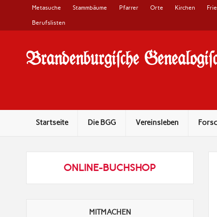
Metasuche
Stammbäume
Pfarrer
Orte
Kirchen
Fri
Berufslisten
Brandenburgi#che Genealogi#c
10 Jahre Familienforschung in Brandenburg
Startseite
Die BGG
Vereinsleben
Fors
ONLINE-BUCHSHOP
MITMACHEN