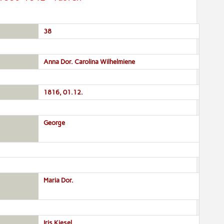
38
Anna Dor. Carolina Wilhelmiene
1816, 01.12.
George
Maria Dor.
Iris Kiesel