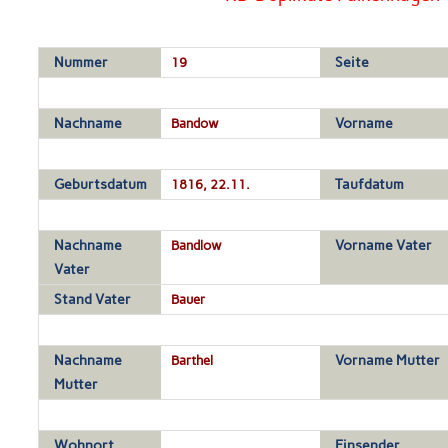
Nummer
19
Seite
Nachname
Bandow
Vorname
Geburtsdatum
1816, 22.11.
Taufdatum
Nachname
Bandlow
Vorname Vater
Vater
Stand Vater
Bauer
Nachname
Barthel
Vorname Mutter
Mutter
Wohnort
Einsender