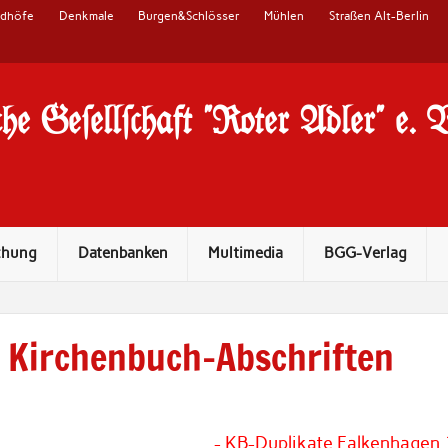
edhöfe
Denkmale
Burgen&Schlösser
Mühlen
Straßen Alt-Berlin
he Ge#ell#chaft "Roter Adler" e. 
chung
Datenbanken
Multimedia
BGG-Verlag
Kirchenbuch-Abschriften
- KB-Duplikate Falkenhagen