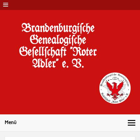
Brandenburgi#che
Genealogi#che
Ge#ell#chaft "Roter
Adler" e. V.
10 Jahre Familienforschung in Brandenburg
Menü