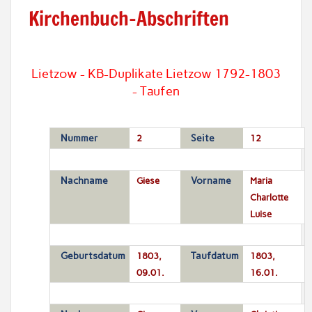
Kirchenbuch-Abschriften
Lietzow - KB-Duplikate Lietzow 1792-1803
- Taufen
Nummer
2
Seite
12
Nachname
Giese
Vorname
Maria
Charlotte
Luise
Geburtsdatum
1803,
Taufdatum
1803,
09.01.
16.01.