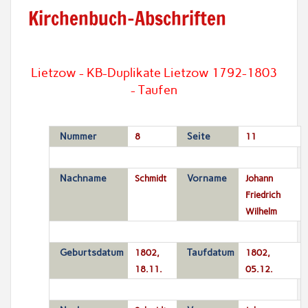
Kirchenbuch-Abschriften
Lietzow - KB-Duplikate Lietzow 1792-1803
- Taufen
Nummer
8
Seite
11
Nachname
Schmidt
Vorname
Johann
Friedrich
Wilhelm
Geburtsdatum
1802,
Taufdatum
1802,
18.11.
05.12.