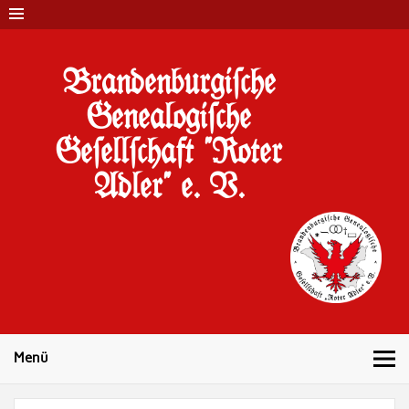
Brandenburgi#che
Genealogi#che
Ge#ell#chaft "Roter
Adler" e. V.
10 Jahre Familienforschung in Brandenburg
Menü