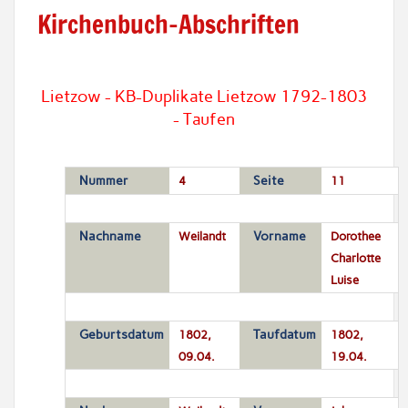
Kirchenbuch-Abschriften
Lietzow - KB-Duplikate Lietzow 1792-1803
- Taufen
Nummer
4
Seite
11
Nachname
Weilandt
Vorname
Dorothee
Charlotte
Luise
Geburtsdatum
1802,
Taufdatum
1802,
09.04.
19.04.