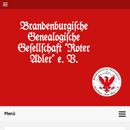
Brandenburgi#che
Genealogi#che
Ge#ell#chaft "Roter
Adler" e. V.
10 Jahre Familienforschung in Brandenburg
Menü