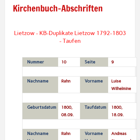
Kirchenbuch-Abschriften
Lietzow - KB-Duplikate Lietzow 1792-1803
- Taufen
Nummer
10
Seite
9
Nachname
Rahn
Vorname
Luise
Wilhelmine
Geburtsdatum
1800,
Taufdatum
1800,
08.09.
18.09.
Nachname
Rahn
Vorname
Andreas