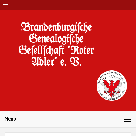
Brandenburgi#che
Genealogi#che
Ge#ell#chaft "Roter
Adler" e. V.
10 Jahre Familienforschung in Brandenburg
Menü