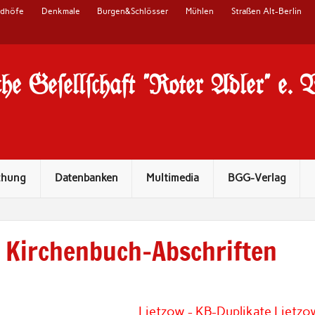
edhöfe
Denkmale
Burgen&Schlösser
Mühlen
Straßen Alt-Berlin
he Ge#ell#chaft "Roter Adler" e. 
chung
Datenbanken
Multimedia
BGG-Verlag
Kirchenbuch-Abschriften
Lietzow - KB-Duplikate Lietz