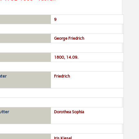
9
George Friedrich
1800, 14.09.
ter
Friedrich
tter
Dorothea Sophia
Iris Kiesel