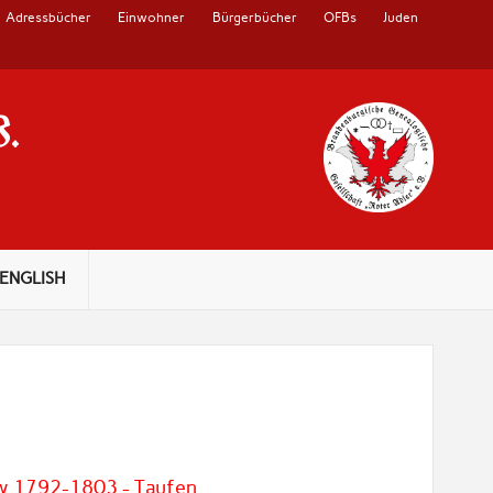
Adressbücher
Einwohner
Bürgerbücher
OFBs
Juden
V.
ENGLISH
ow 1792-1803 - Taufen