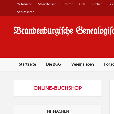
Metasuche
Stammbäume
Pfarrer
Orte
Kirchen
Fri
Berufslisten
Brandenburgi#che Genealogi#c
10 Jahre Familienforschung in Brandenburg
Startseite
Die BGG
Vereinsleben
Fors
ONLINE-BUCHSHOP
MITMACHEN