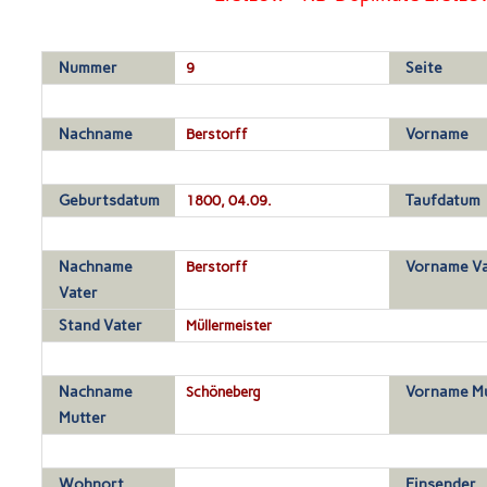
Nummer
9
Seite
Nachname
Berstorff
Vorname
Geburtsdatum
1800, 04.09.
Taufdatum
Nachname
Berstorff
Vorname Va
Vater
Stand Vater
Müllermeister
Nachname
Schöneberg
Vorname Mu
Mutter
Wohnort
Einsender