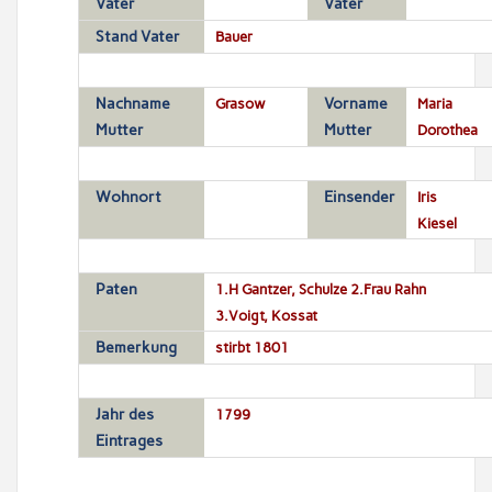
Vater
Vater
Stand Vater
Bauer
Nachname
Grasow
Vorname
Maria
Mutter
Mutter
Dorothea
Wohnort
Einsender
Iris
Kiesel
Paten
1.H Gantzer, Schulze 2.Frau Rahn
3.Voigt, Kossat
Bemerkung
stirbt 1801
Jahr des
1799
Eintrages