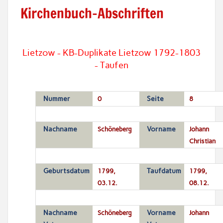
Kirchenbuch-Abschriften
Lietzow - KB-Duplikate Lietzow 1792-1803
- Taufen
Nummer
0
Seite
8
Nachname
Schöneberg
Vorname
Johann
Christian
Geburtsdatum
1799,
Taufdatum
1799,
03.12.
08.12.
Nachname
Schöneberg
Vorname
Johann