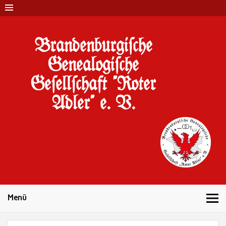
Brandenburgi#che
Genealogi#che
Ge#ell#chaft "Roter
Adler" e. V.
10 Jahre Familienforschung in Brandenburg
Menü