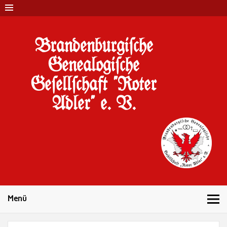
Brandenburgi#che
Genealogi#che
Ge#ell#chaft "Roter
Adler" e. V.
10 Jahre Familienforschung in Brandenburg
Menü