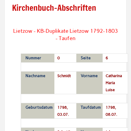
Kirchenbuch-Abschriften
Lietzow - KB-Duplikate Lietzow 1792-1803
- Taufen
Nummer
0
Seite
6
Nachname
Schmidt
Vorname
Catharina
Maria
Luise
Geburtsdatum
1798,
Taufdatum
1798,
03.07.
08.07.