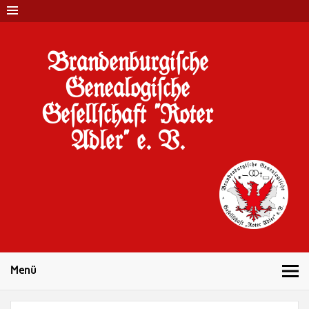
Brandenburgi#che
Genealogi#che
Ge#ell#chaft "Roter
Adler" e. V.
10 Jahre Familienforschung in Brandenburg
Menü