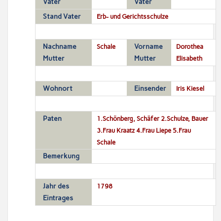
Vater
Vater
Stand Vater
Erb- und Gerichtsschulze
Nachname
Schale
Vorname
Dorothea
Mutter
Mutter
Elisabeth
Wohnort
Einsender
Iris Kiesel
Paten
1.Schönberg, Schäfer 2.Schulze, Bauer
3.Frau Kraatz 4.Frau Liepe 5.Frau
Schale
Bemerkung
Jahr des
1798
Eintrages