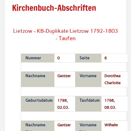
Kirchenbuch-Abschriften
Lietzow - KB-Duplikate Lietzow 1792-1803
- Taufen
Nummer
0
Seite
6
Nachname
Gantzer
Vorname
Dorothea
Charlotte
Geburtsdatum
1798,
Taufdatum
1798,
02.03.
08.03.
Nachname
Gantzer
Vorname
Wilhelm