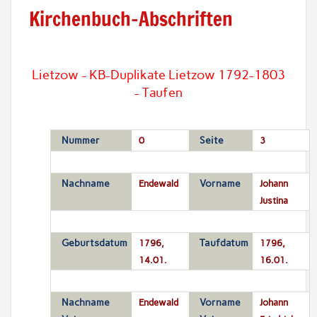
Kirchenbuch-Abschriften
Lietzow - KB-Duplikate Lietzow 1792-1803
- Taufen
Nummer
0
Seite
3
Nachname
Endewald
Vorname
Johann
Justina
Geburtsdatum
1796,
Taufdatum
1796,
14.01.
16.01.
Nachname
Endewald
Vorname
Johann