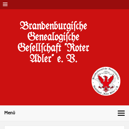
Brandenburgi#che
Genealogi#che
Ge#ell#chaft "Roter
Adler" e. V.
10 Jahre Familienforschung in Brandenburg
Menü