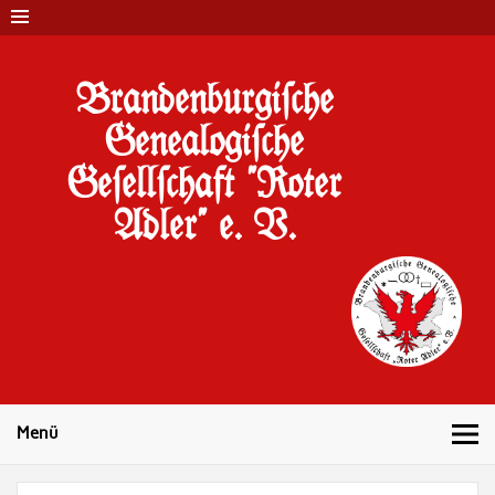
Brandenburgi#che
Genealogi#che
Ge#ell#chaft "Roter
Adler" e. V.
10 Jahre Familienforschung in Brandenburg
Menü