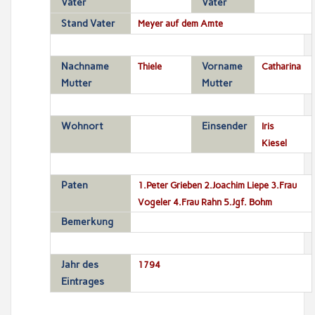
Vater
Vater
Stand Vater
Meyer auf dem Amte
Nachname
Thiele
Vorname
Catharina
Mutter
Mutter
Wohnort
Einsender
Iris
Kiesel
Paten
1.Peter Grieben 2.Joachim Liepe 3.Frau
Vogeler 4.Frau Rahn 5.Jgf. Bohm
Bemerkung
Jahr des
1794
Eintrages