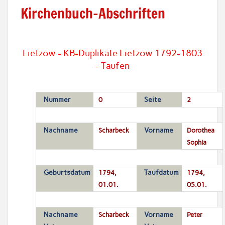
Kirchenbuch-Abschriften
Lietzow - KB-Duplikate Lietzow 1792-1803
- Taufen
Nummer
0
Seite
2
Nachname
Scharbeck
Vorname
Dorothea
Sophia
Geburtsdatum
1794,
Taufdatum
1794,
01.01.
05.01.
Nachname
Scharbeck
Vorname
Peter