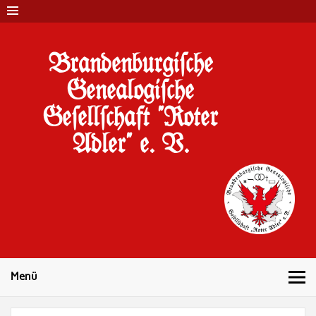
Brandenburgi#che
Genealogi#che
Ge#ell#chaft "Roter
Adler" e. V.
10 Jahre Familienforschung in Brandenburg
Menü