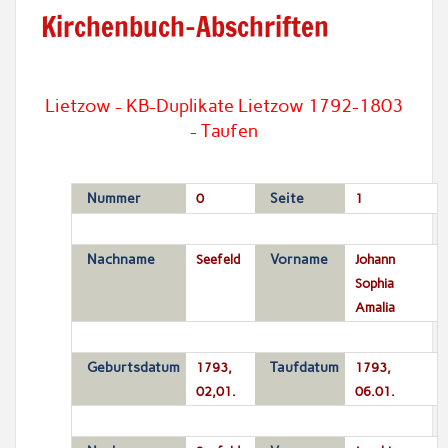
Kirchenbuch-Abschriften
Lietzow - KB-Duplikate Lietzow 1792-1803
- Taufen
Nummer
0
Seite
1
Nachname
Seefeld
Vorname
Johann
Sophia
Amalia
Geburtsdatum
1793,
Taufdatum
1793,
02,01.
06.01.