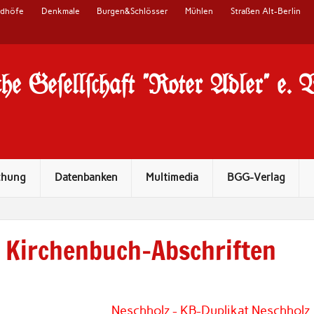
edhöfe
Denkmale
Burgen&Schlösser
Mühlen
Straßen Alt-Berlin
he Ge#ell#chaft "Roter Adler" e. 
chung
Datenbanken
Multimedia
BGG-Verlag
Kirchenbuch-Abschriften
Neschholz - KB-Duplikat Neschholz