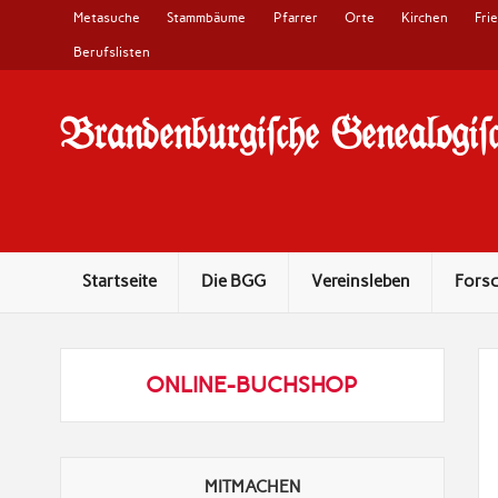
Metasuche
Stammbäume
Pfarrer
Orte
Kirchen
Fri
Berufslisten
Brandenburgi#che Genealogi#c
10 Jahre Familienforschung in Brandenburg
Startseite
Die BGG
Vereinsleben
Fors
ONLINE-BUCHSHOP
MITMACHEN