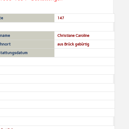
te
147
rname
Christiane Caroline
hnort
aus Brück gebürtig
tattungsdatum