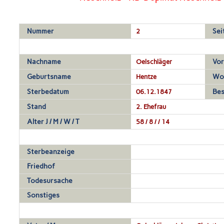
Nummer
2
Sei
Nachname
Oelschläger
Vo
Geburtsname
Hentze
Wo
Sterbedatum
06.12.1847
Bes
Stand
2. Ehefrau
Alter J / M / W / T
58 / 8 / / 14
Sterbeanzeige
Friedhof
Todesursache
Sonstiges