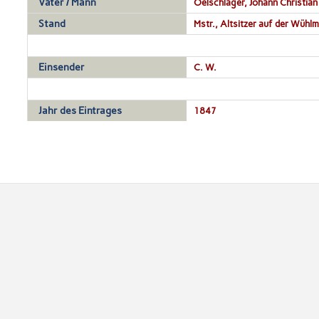
Vater / Mann
Oelschläger, Johann Christian 
Stand
Mstr., Altsitzer auf der Wühl
Einsender
C. W.
Jahr des Eintrages
1847