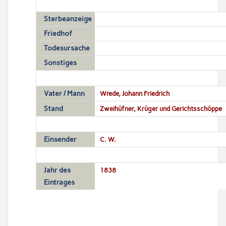
Sterbeanzeige
Friedhof
Todesursache
Sonstiges
Vater / Mann
Wrede, Johann Friedrich
Stand
Zweihüfner, Krüger und Gerichtsschöppe
Einsender
C. W.
Jahr des
1838
Eintrages