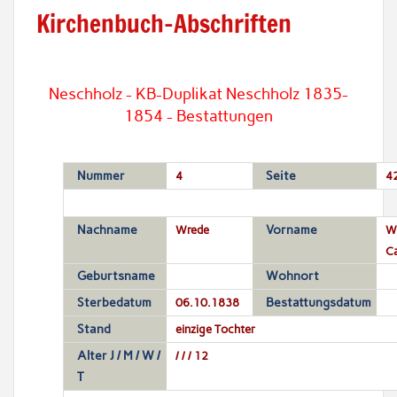
Kirchenbuch-Abschriften
Neschholz - KB-Duplikat Neschholz 1835-
1854 - Bestattungen
Nummer
4
Seite
4
Nachname
Wrede
Vorname
Wi
Ca
Geburtsname
Wohnort
Sterbedatum
06.10.1838
Bestattungsdatum
Stand
einzige Tochter
Alter J / M / W /
/ / / 12
T