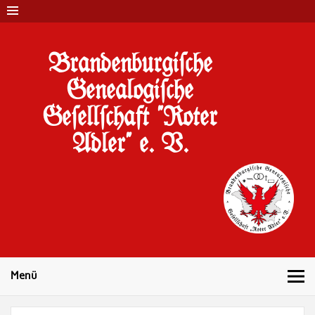
Brandenburgi#che
Genealogi#che
Ge#ell#chaft "Roter
Adler" e. V.
10 Jahre Familienforschung in Brandenburg
Menü