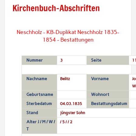
Kirchenbuch-Abschriften
Neschholz - KB-Duplikat Neschholz 1835-
1854 - Bestattungen
Nummer
3
Seite
1
Nachname
Belitz
Vorname
Jo
Wi
Geburtsname
Wohnort
Sterbedatum
04.03.1835
Bestattungsdatum
Stand
jüngster Sohn
Alter J / M / W /
/ 5 / / 2
T