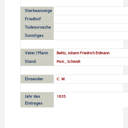
Sterbeanzeige
Friedhof
Todesursache
Sonstiges
Vater / Mann
Belitz, Johann Friedrich Erdmann
Stand
Mstr., Schmidt
Einsender
C. W.
Jahr des
1835
Eintrages