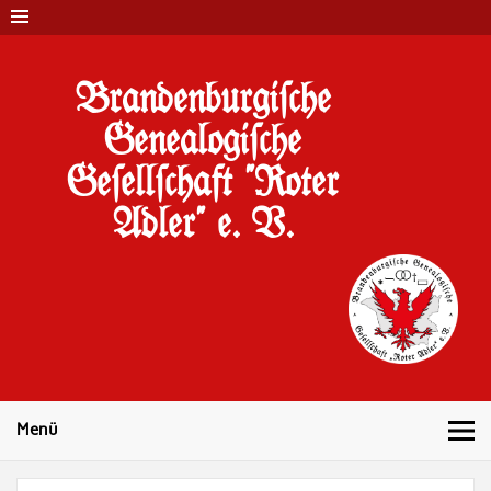
Brandenburgi#che
Genealogi#che
Ge#ell#chaft "Roter
Adler" e. V.
10 Jahre Familienforschung in Brandenburg
Menü