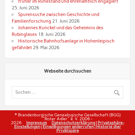
früher im Ruhestand und ehrenamtlich engagiert
25. Juni 2026
Spurensuche zwischen Geschichte und
Familienforschung
21. Juni 2026
Johannes Kunckel und das Geheimnis des
Rubinglases
18. Juni 2026
Historische Bahnhofsanlage in Hohenleipisch
gefährdet
29. Mai 2026
Webseite durchsuchen
© Brandenburgische Genealogische Gesellschaft (BGG)
"Roter Adler" e. V. 2006 -
2026
Impressum
Datenschutzerklärung
|
Privatsphäre-
Einstellungen
|
Einwilligungen widerrufen
|
Historie dier
Privatspäre