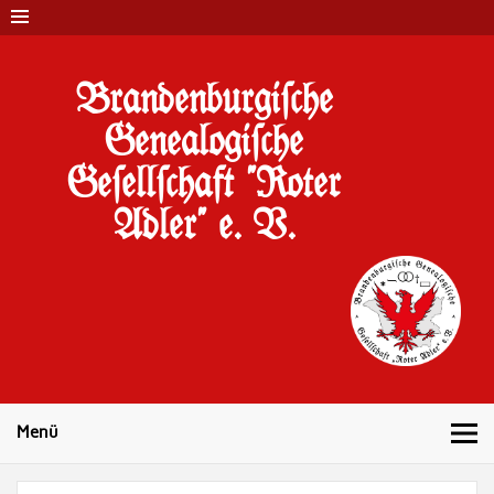
Brandenburgi#che
Genealogi#che
Ge#ell#chaft "Roter
Adler" e. V.
10 Jahre Familienforschung in Brandenburg
Menü