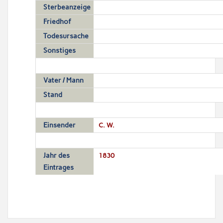
Sterbeanzeige
Friedhof
Todesursache
Sonstiges
Vater / Mann
Stand
Einsender
C. W.
Jahr des
1830
Eintrages