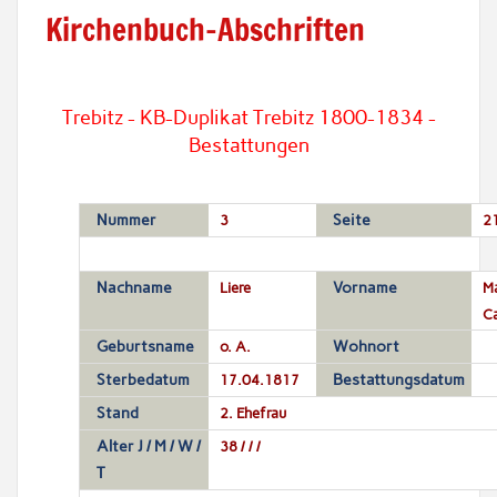
Kirchenbuch-Abschriften
Trebitz - KB-Duplikat Trebitz 1800-1834 -
Bestattungen
Nummer
3
Seite
2
Nachname
Liere
Vorname
Ma
Ca
Geburtsname
o. A.
Wohnort
Sterbedatum
17.04.1817
Bestattungsdatum
Stand
2. Ehefrau
Alter J / M / W /
38 / / /
T