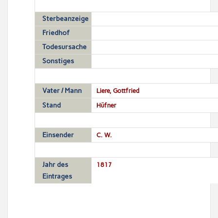
Sterbeanzeige
Friedhof
Todesursache
Sonstiges
Vater / Mann
Liere, Gottfried
Stand
Hüfner
Einsender
C. W.
Jahr des
1817
Eintrages