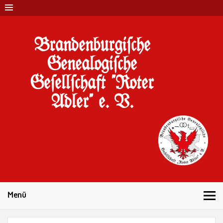
Brandenburgi#che
Genealogi#che
Ge#ell#chaft "Roter
Adler" e. V.
10 Jahre Familienforschung in Brandenburg
Menü