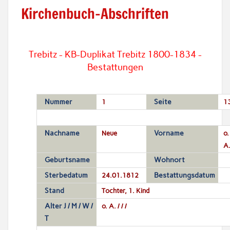
Kirchenbuch-Abschriften
Trebitz - KB-Duplikat Trebitz 1800-1834 -
Bestattungen
Nummer
1
Seite
1
Nachname
Neue
Vorname
o.
A
Geburtsname
Wohnort
Sterbedatum
24.01.1812
Bestattungsdatum
Stand
Tochter, 1. Kind
Alter J / M / W /
o. A. / / /
T