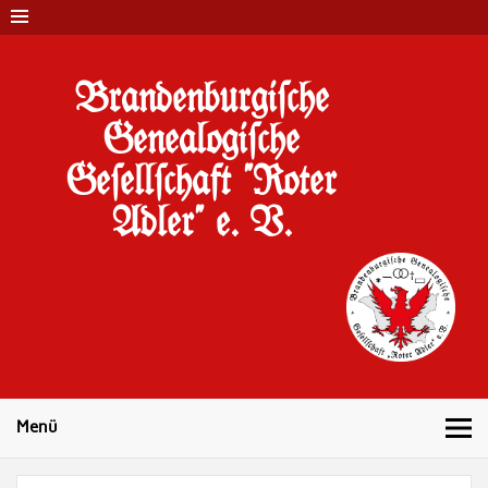
Brandenburgi#che
Genealogi#che
Ge#ell#chaft "Roter
Adler" e. V.
10 Jahre Familienforschung in Brandenburg
Menü