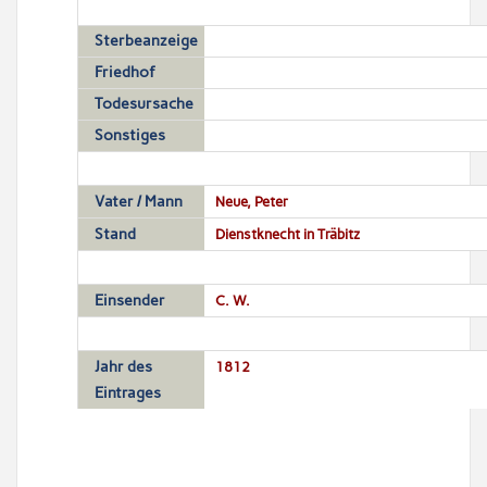
Sterbeanzeige
Friedhof
Todesursache
Sonstiges
Vater / Mann
Neue, Peter
Stand
Dienstknecht in Träbitz
Einsender
C. W.
Jahr des
1812
Eintrages