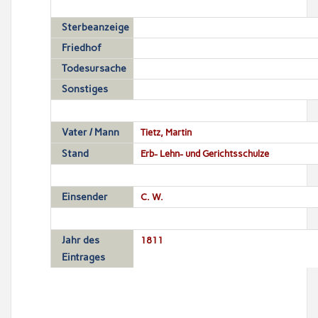
Sterbeanzeige
Friedhof
Todesursache
Sonstiges
Vater / Mann
Tietz, Martin
Stand
Erb- Lehn- und Gerichtsschulze
Einsender
C. W.
Jahr des
1811
Eintrages