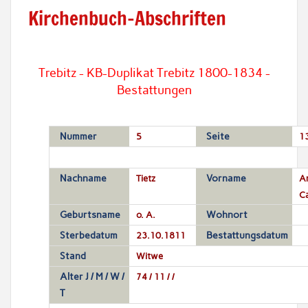
Kirchenbuch-Abschriften
Trebitz - KB-Duplikat Trebitz 1800-1834 -
Bestattungen
Nummer
5
Seite
1
Nachname
Tietz
Vorname
A
Ca
Geburtsname
o. A.
Wohnort
Sterbedatum
23.10.1811
Bestattungsdatum
Stand
Witwe
Alter J / M / W /
74 / 11 / /
T