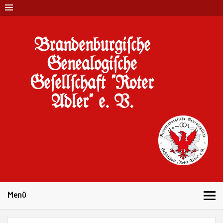
Brandenburgi#che
Genealogi#che
Ge#ell#chaft "Roter
Adler" e. V.
10 Jahre Familienforschung in Brandenburg
Menü