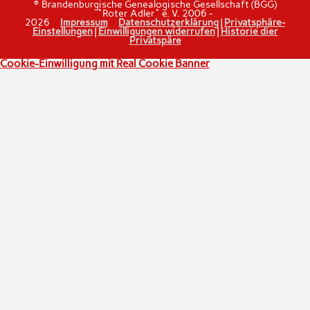
© Brandenburgische Genealogische Gesellschaft (BGG)
"Roter Adler" e. V. 2006 -
2026
Impressum
Datenschutzerklärung
|
Privatsphäre-
Einstellungen
|
Einwilligungen widerrufen
|
Historie dier
Privatspäre
Cookie-Einwilligung mit Real Cookie Banner