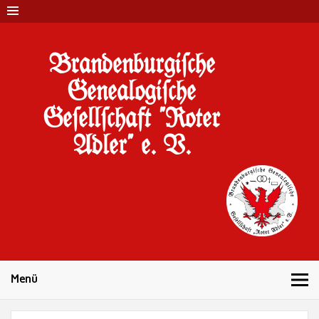
Brandenburgi#che
Genealogi#che
Ge#ell#chaft "Roter
Adler" e. V.
10 Jahre Familienforschung in Brandenburg
Menü