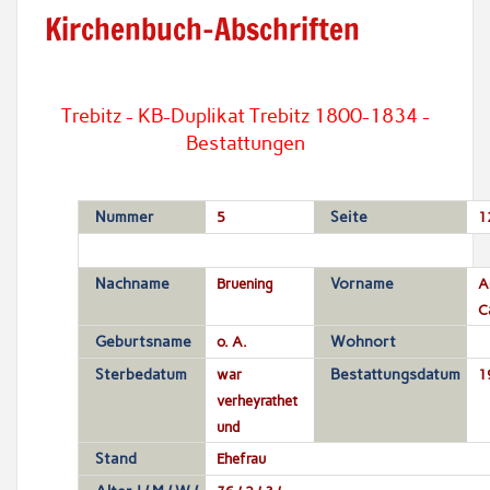
Kirchenbuch-Abschriften
Trebitz - KB-Duplikat Trebitz 1800-1834 -
Bestattungen
Nummer
5
Seite
1
Nachname
Bruening
Vorname
A
C
Geburtsname
o. A.
Wohnort
Sterbedatum
war
Bestattungsdatum
1
verheyrathet
und
Stand
Ehefrau