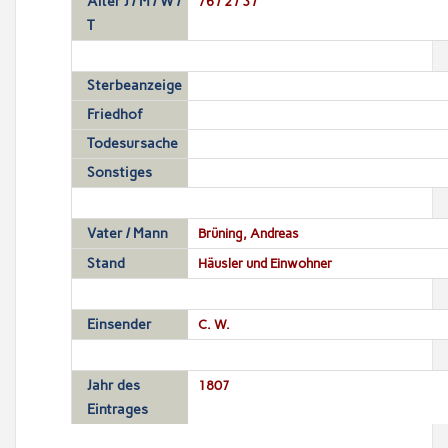
Alter J / M / W /
76 / 2 / 3 /
T
Sterbeanzeige
Friedhof
Todesursache
Sonstiges
Vater / Mann
Brüning, Andreas
Stand
Häusler und Einwohner
Einsender
C. W.
Jahr des
1807
Eintrages