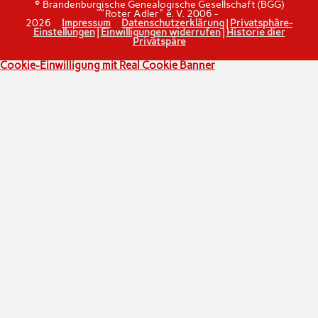
© Brandenburgische Genealogische Gesellschaft (BGG)
"Roter Adler" e. V. 2006 -
2026
Impressum
Datenschutzerklärung
|
Privatsphäre-
Einstellungen
|
Einwilligungen widerrufen
|
Historie dier
Privatspäre
Cookie-Einwilligung mit Real Cookie Banner