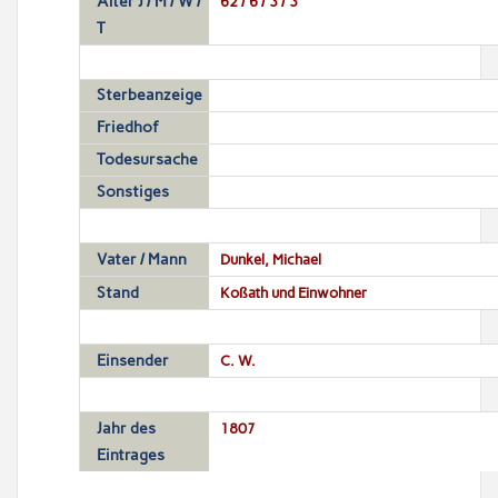
Alter J / M / W /
62 / 6 / 3 / 3
T
Sterbeanzeige
Friedhof
Todesursache
Sonstiges
Vater / Mann
Dunkel, Michael
Stand
Koßath und Einwohner
Einsender
C. W.
Jahr des
1807
Eintrages