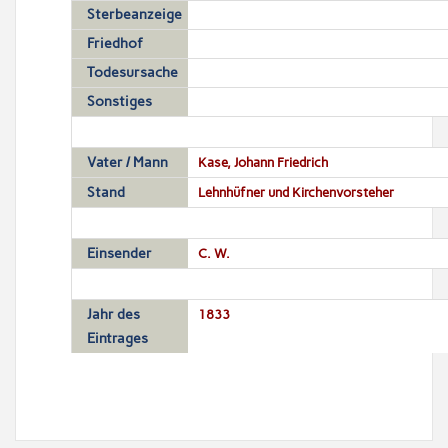
Sterbeanzeige
Friedhof
Todesursache
Sonstiges
Vater / Mann
Kase, Johann Friedrich
Stand
Lehnhüfner und Kirchenvorsteher
Einsender
C. W.
Jahr des
1833
Eintrages