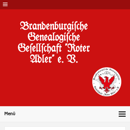
Brandenburgi#che
Genealogi#che
Ge#ell#chaft "Roter
Adler" e. V.
10 Jahre Familienforschung in Brandenburg
Menü