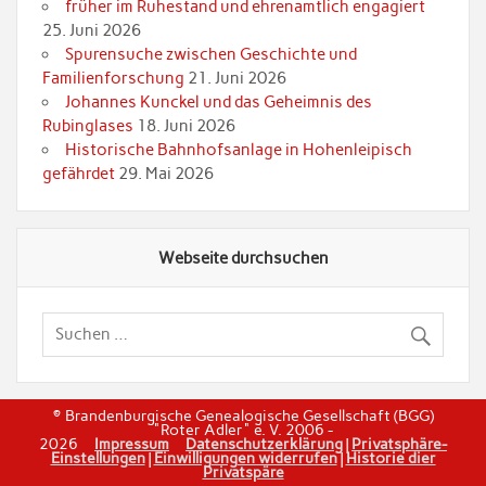
früher im Ruhestand und ehrenamtlich engagiert
25. Juni 2026
Spurensuche zwischen Geschichte und
Familienforschung
21. Juni 2026
Johannes Kunckel und das Geheimnis des
Rubinglases
18. Juni 2026
Historische Bahnhofsanlage in Hohenleipisch
gefährdet
29. Mai 2026
Webseite durchsuchen
© Brandenburgische Genealogische Gesellschaft (BGG)
"Roter Adler" e. V. 2006 -
2026
Impressum
Datenschutzerklärung
|
Privatsphäre-
Einstellungen
|
Einwilligungen widerrufen
|
Historie dier
Privatspäre