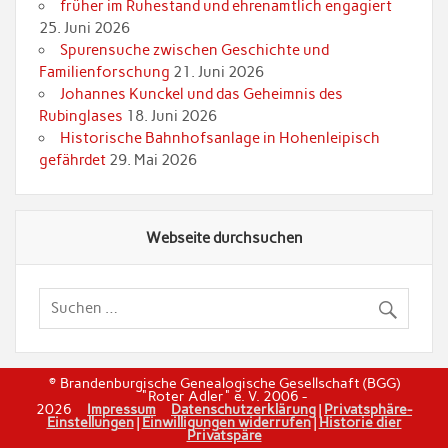
früher im Ruhestand und ehrenamtlich engagiert
25. Juni 2026
Spurensuche zwischen Geschichte und
Familienforschung
21. Juni 2026
Johannes Kunckel und das Geheimnis des
Rubinglases
18. Juni 2026
Historische Bahnhofsanlage in Hohenleipisch
gefährdet
29. Mai 2026
Webseite durchsuchen
© Brandenburgische Genealogische Gesellschaft (BGG)
"Roter Adler" e. V. 2006 -
2026
Impressum
Datenschutzerklärung
|
Privatsphäre-
Einstellungen
|
Einwilligungen widerrufen
|
Historie dier
Privatspäre