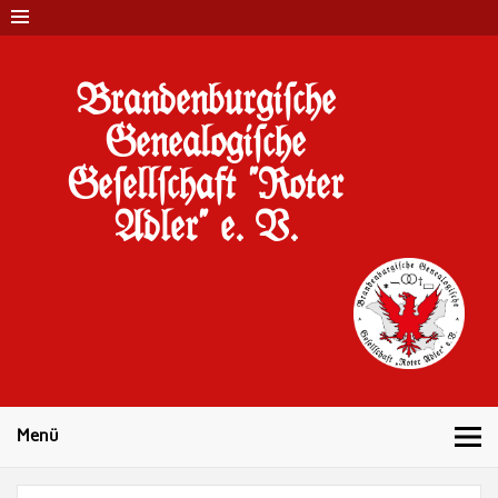
Brandenburgi#che
Genealogi#che
Ge#ell#chaft "Roter
Adler" e. V.
10 Jahre Familienforschung in Brandenburg
Menü