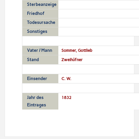
Sterbeanzeige
Friedhof
Todesursache
Sonstiges
Vater / Mann
Sommer, Gottlieb
Stand
Zweihüfner
Einsender
C. W.
Jahr des
1832
Eintrages