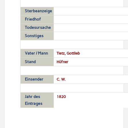
Sterbeanzeige
Friedhof
Todesursache
Sonstiges
Vater / Mann
Tietz, Gottlieb
Stand
Hüfner
Einsender
C. W.
Jahr des
1820
Eintrages