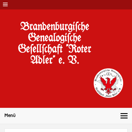
Brandenburgi#che
Genealogi#che
Ge#ell#chaft "Roter
Adler" e. V.
10 Jahre Familienforschung in Brandenburg
Menü