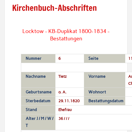
Kirchenbuch-Abschriften
Locktow - KB-Duplikat 1800-1834 -
Bestattungen
Nummer
6
Seite
1
Nachname
Tietz
Vorname
A
Ch
Geburtsname
o. A.
Wohnort
Sterbedatum
29.11.1820
Bestattungsdatum
Stand
Ehefrau
Alter J / M / W /
36 / / /
T