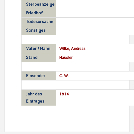
Sterbeanzeige
Friedhof
Todesursache
Sonstiges
Vater / Mann
Wilke, Andreas
Stand
Häusler
Einsender
C. W.
Jahr des
1814
Eintrages