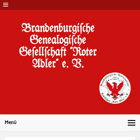
Brandenburgi#che
Genealogi#che
Ge#ell#chaft "Roter
Adler" e. V.
10 Jahre Familienforschung in Brandenburg
Menü