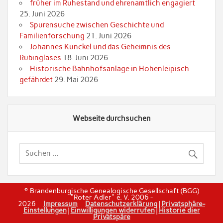
früher im Ruhestand und ehrenamtlich engagiert
25. Juni 2026
Spurensuche zwischen Geschichte und
Familienforschung
21. Juni 2026
Johannes Kunckel und das Geheimnis des
Rubinglases
18. Juni 2026
Historische Bahnhofsanlage in Hohenleipisch
gefährdet
29. Mai 2026
Webseite durchsuchen
© Brandenburgische Genealogische Gesellschaft (BGG)
"Roter Adler" e. V. 2006 -
2026
Impressum
Datenschutzerklärung
|
Privatsphäre-
Einstellungen
|
Einwilligungen widerrufen
|
Historie dier
Privatspäre