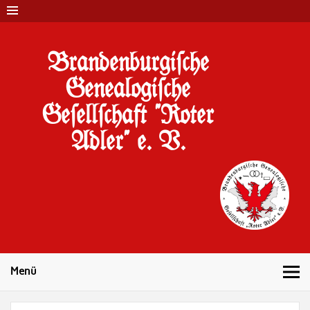
Brandenburgi#che
Genealogi#che
Ge#ell#chaft "Roter
Adler" e. V.
10 Jahre Familienforschung in Brandenburg
Menü