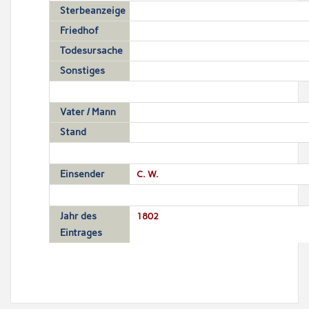
Sterbeanzeige
Friedhof
Todesursache
Sonstiges
Vater / Mann
Stand
Einsender
C. W.
Jahr des
1802
Eintrages