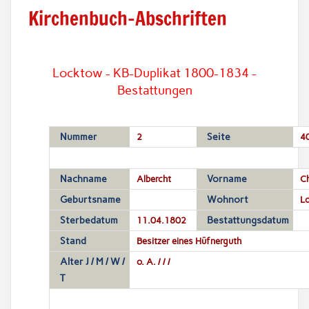
Kirchenbuch-Abschriften
Locktow - KB-Duplikat 1800-1834 -
Bestattungen
Nummer
2
Seite
4
Nachname
Albercht
Vorname
Ch
Geburtsname
Wohnort
L
Sterbedatum
11.04.1802
Bestattungsdatum
Stand
Besitzer eines Hüfnerguth
Alter J / M / W /
o. A. / / /
T