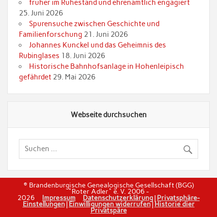
früher im Ruhestand und ehrenamtlich engagiert
25. Juni 2026
Spurensuche zwischen Geschichte und
Familienforschung
21. Juni 2026
Johannes Kunckel und das Geheimnis des
Rubinglases
18. Juni 2026
Historische Bahnhofsanlage in Hohenleipisch
gefährdet
29. Mai 2026
Webseite durchsuchen
© Brandenburgische Genealogische Gesellschaft (BGG)
"Roter Adler" e. V. 2006 -
2026
Impressum
Datenschutzerklärung
|
Privatsphäre-
Einstellungen
|
Einwilligungen widerrufen
|
Historie dier
Privatspäre