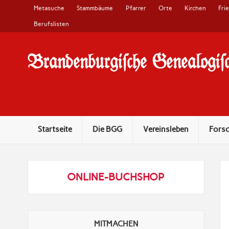
Metasuche
Stammbäume
Pfarrer
Orte
Kirchen
Fri
Berufslisten
Brandenburgi#che Genealogi#c
10 Jahre Familienforschung in Brandenburg
Startseite
Die BGG
Vereinsleben
Fors
ONLINE-BUCHSHOP
MITMACHEN