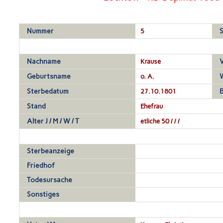
Nummer
5
S
Nachname
Krause
Geburtsname
o. A.
Sterbedatum
27.10.1801
Stand
Ehefrau
Alter J / M / W / T
etliche 50 / / /
Sterbeanzeige
Friedhof
Todesursache
Sonstiges