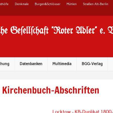
edhöfe
Denkmale
Burgen&Schlösser
Mühlen
Straßen Alt-Berlin
he Ge#ell#chaft "Roter Adler" e. 
chung
Datenbanken
Multimedia
BGG-Verlag
Kirchenbuch-Abschriften
Locktow - KB-Duplikat 1800-