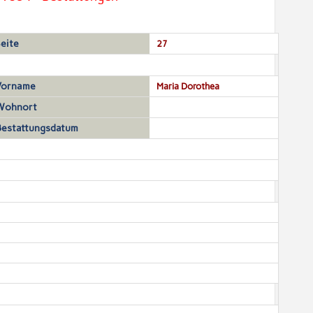
eite
27
Vorname
Maria Dorothea
Wohnort
Bestattungsdatum