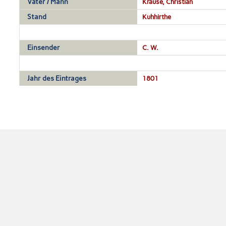
Vater / Mann
Krause, Christian
Stand
Kuhhirthe
Einsender
C. W.
Jahr des Eintrages
1801