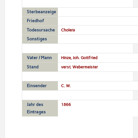
Sterbeanzeige
Friedhof
Todesursache
Cholera
Sonstiges
Vater / Mann
Hinze, Joh. Gottfried
Stand
verst. Webermeister
Einsender
C. W.
Jahr des
1866
Eintrages