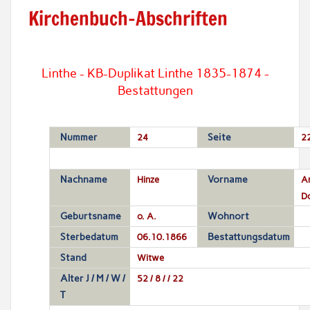
Kirchenbuch-Abschriften
Linthe - KB-Duplikat Linthe 1835-1874 -
Bestattungen
Nummer
24
Seite
2
Nachname
Hinze
Vorname
A
D
Geburtsname
o. A.
Wohnort
Sterbedatum
06.10.1866
Bestattungsdatum
Stand
Witwe
Alter J / M / W /
52 / 8 / / 22
T