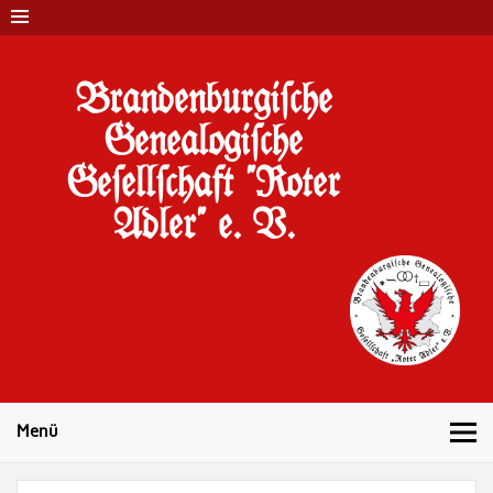
Brandenburgi#che
Genealogi#che
Ge#ell#chaft "Roter
Adler" e. V.
10 Jahre Familienforschung in Brandenburg
Menü