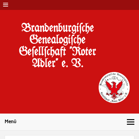
Brandenburgi#che
Genealogi#che
Ge#ell#chaft "Roter
Adler" e. V.
10 Jahre Familienforschung in Brandenburg
Menü