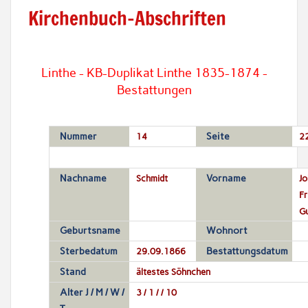
Kirchenbuch-Abschriften
Linthe - KB-Duplikat Linthe 1835-1874 -
Bestattungen
Nummer
14
Seite
2
Nachname
Schmidt
Vorname
Jo
Fr
G
Geburtsname
Wohnort
Sterbedatum
29.09.1866
Bestattungsdatum
Stand
ältestes Söhnchen
Alter J / M / W /
3 / 1 / / 10