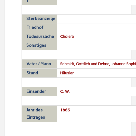
T
Sterbeanzeige
Friedhof
Todesursache
Cholera
Sonstiges
Vater / Mann
Schmidt, Gottlieb und Dehne, Johanne Soph
Stand
Häusler
Einsender
C. W.
Jahr des
1866
Eintrages